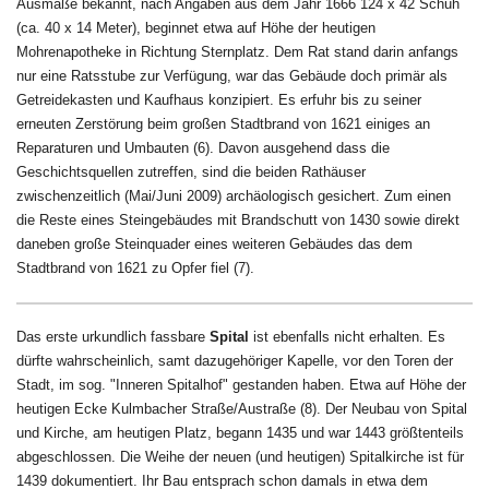
Ausmaße bekannt, nach Angaben aus dem Jahr 1666 124 x 42 Schuh
(ca. 40 x 14 Meter), beginnet etwa auf Höhe der heutigen
Mohrenapotheke in Richtung Sternplatz. Dem Rat stand darin anfangs
nur eine Ratsstube zur Verfügung, war das Gebäude doch primär als
Getreidekasten und Kaufhaus konzipiert. Es erfuhr bis zu seiner
erneuten Zerstörung beim großen Stadtbrand von 1621 einiges an
Reparaturen und Umbauten
(6)
.
Davon ausgehend dass die
Geschichtsquellen zutreffen, sind die beiden Rathäuser
zwischenzeitlich (Mai/Juni 2009) archäologisch gesichert. Zum einen
die Reste eines Steingebäudes mit Brandschutt von 1430 sowie direkt
daneben große Steinquader eines weiteren Gebäudes das dem
Stadtbrand von 1621 zu Opfer fiel
(7)
.
Das erste urkundlich fassbare
Spital
ist ebenfalls nicht erhalten. Es
dürfte wahrscheinlich, samt dazugehöriger Kapelle, vor den Toren der
Stadt, im sog. "Inneren Spitalhof" gestanden haben. Etwa auf Höhe der
heutigen Ecke Kulmbacher Straße/Austraße
(8)
. Der Neubau von Spital
und Kirche, am heutigen Platz, begann 1435 und war 1443 größtenteils
abgeschlossen.
Die Weihe der neuen (und heutigen) Spitalkirche ist für
1439 dokumentiert. Ihr Bau entsprach schon damals in etwa dem