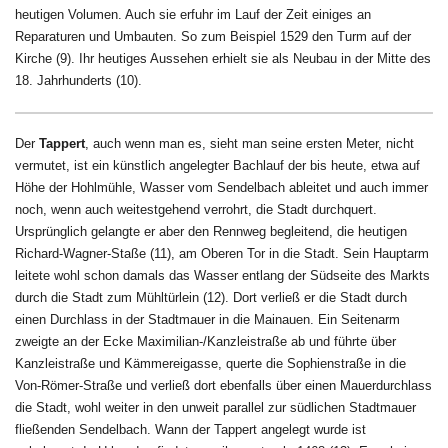
heutigen Volumen. Auch sie erfuhr im Lauf der Zeit einiges an
Reparaturen und Umbauten. So zum Beispiel 1529 den Turm auf der
Kirche
(9)
. Ihr heutiges Aussehen erhielt sie als Neubau in der Mitte des
18. Jahrhunderts (10).
Der
Tappert
, auch wenn man es, sieht man seine ersten Meter, nicht
vermutet, ist ein künstlich angelegter Bachlauf der bis heute, etwa auf
Höhe der Hohlmühle, Wasser vom Sendelbach ableitet und auch immer
noch, wenn auch weitestgehend verrohrt, die Stadt durchquert.
Ursprünglich gelangte er aber den Rennweg begleitend, die heutigen
Richard-Wagner-Staße
(11)
, am Oberen Tor in die Stadt. Sein Hauptarm
leitete wohl schon damals das Wasser entlang der Südseite des Markts
durch die Stadt zum Mühltürlein
(12)
.
Dort verließ er die Stadt durch
einen Durchlass in der Stadtmauer in die Mainauen. Ein Seitenarm
zweigte an der Ecke Maximilian-/Kanzleistraße ab und führte über
Kanzleistraße und Kämmereigasse, querte die Sophienstraße in die
Von-Römer-Straße und verließ dort ebenfalls über einen Mauerdurchlass
die Stadt, wohl weiter in den unweit parallel zur südlichen Stadtmauer
fließenden Sendelbach.
Wann der Tappert angelegt wurde ist