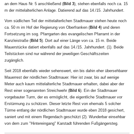
an dem Haus Nr. 5 anschließend (
Bild 3
), stehen ebenfalls noch ca. 15
m der mittelalterlichen Anlage. Datierend auf das 14./15. Jahrhundert.
Vom südlichen Teil der mittelalterlichen Stadtmauer stehen heute noch
ca. 50 m im Hof der Regierung von Oberfranken (
Bild 4
) und deren
Fortsetzung im sog. Pfarrgarten des evangelischen Pfarramt in der
Kanzleistraße (
Bild 5
). Dort auf einer Länge von ca. 15 m. Beide
Mauerstücke datiert ebenfalls auf das 14./15. Jahrhundert. (1). Beide
Teilstücken sind nur während der jeweiligen Geschäftszeiten
zugänglich.
Seit 2018 ebenfalls wieder sehenswert, ein bis dahin eher übersehbarer
Mauerrest der nördlichen Stadtmauer. Hier ist zwar, bis auf wenige
Meter auch kaum mittelalterliche Stadtmauer erhalten, dabei aber der
Rest einer sogenannten Streichwehr (
Bild 6
). Ein der Stadtmauer
vorgebauter Turm, der es ermöglicht, die eigentliche Stadtmauer vor
Erstürmung zu schützen. Dieser letzte Rest von ehemals 5 solcher
Türme entlang der nördlichen Stadtmauer wurde eben 2018 gesichert,
saniert und mit einem Regendach geschützt (2). Wunderbar einsehbar
von dem zum "Hintereingang" Karstadt führenden Fußgängersteg.