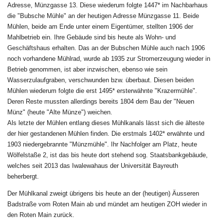
Adresse, Münzgasse 13. Diese wiederum folgte 1447* im Nachbarhaus
die "Bubsche Mühle" an der heutigen Adresse Münzgasse 11. Beide
Mühlen, beide am Ende unter einem Eigentümer, stellten 1906 der
Mahlbetrieb ein. Ihre Gebäude sind bis heute als Wohn- und
Geschäftshaus erhalten. Das an der Bubschen Mühle auch nach 1906
noch vorhandene Mühlrad, wurde ab 1935 zur Stromerzeugung wieder in
Betrieb genommen, ist aber inzwischen, ebenso wie sein
Wasserzulaufgraben, verschwunden bzw. überbaut. Diesen beiden
Mühlen wiederum folgte die erst 1495* ersterwähnte "Krazermühle".
Deren Reste mussten allerdings bereits 1804 dem Bau der "Neuen
Münz" (heute "Alte Münze") weichen.
Als letzte der Mühlen entlang dieses Mühlkanals lässt sich die älteste
der hier gestandenen Mühlen finden. Die erstmals 1402* erwähnte und
1903 niedergebrannte "Münzmühle". Ihr Nachfolger am Platz, heute
Wölfelstaße 2, ist das bis heute dort stehend sog. Staatsbankgebäude,
welches seit 2013 das Iwalewahaus der Universität Bayreuth
beherbergt.
Der Mühlkanal zweigt übrigens bis heute an der (heutigen) Äusseren
Badstraße vom Roten Main ab und mündet am heutigen ZOH wieder in
den Roten Main zurück.