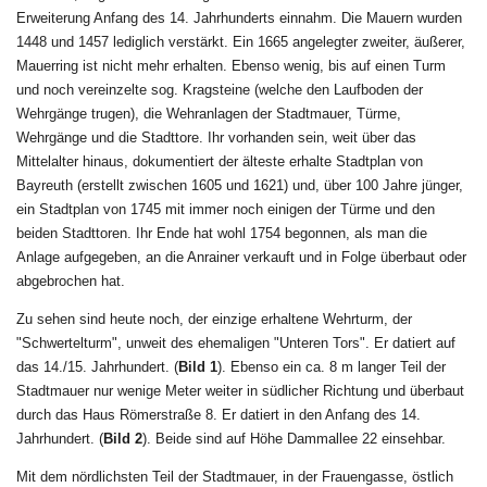
Erweiterung Anfang des 14. Jahrhunderts einnahm. Die Mauern wurden
1448 und 1457 lediglich verstärkt. Ein 1665 angelegter zweiter, äußerer,
Mauerring ist nicht mehr erhalten. Ebenso wenig, bis auf einen Turm
und noch vereinzelte sog. Kragsteine (welche den Laufboden der
Wehrgänge trugen), die Wehranlagen der Stadtmauer, Türme,
Wehrgänge und die Stadttore. Ihr vorhanden sein, weit über das
Mittelalter hinaus, dokumentiert der älteste erhalte Stadtplan von
Bayreuth (erstellt zwischen 1605 und 1621) und, über 100 Jahre jünger,
ein Stadtplan von 1745 mit immer noch einigen der Türme und den
beiden Stadttoren. Ihr Ende hat wohl 1754 begonnen, als man die
Anlage aufgegeben, an die Anrainer verkauft und in Folge überbaut oder
abgebrochen hat.
Zu sehen sind heute noch, der einzige erhaltene Wehrturm, der
"Schwertelturm", unweit des ehemaligen "Unteren Tors". Er datiert auf
das 14./15. Jahrhundert. (
Bild 1
). Ebenso ein ca. 8 m langer Teil der
Stadtmauer nur wenige Meter weiter in südlicher Richtung und überbaut
durch das Haus Römerstraße 8. Er datiert in den Anfang des 14.
Jahrhundert. (
Bild 2
). Beide sind auf Höhe Dammallee 22 einsehbar.
Mit dem nördlichsten Teil der Stadtmauer, in der Frauengasse, östlich