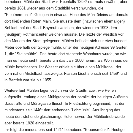
betriebene Mühle der Stadt war. Ebenfalls 1398* erstmals erwähnt, aber
bereits 1881 wieder aus dem Stadtbild verschwunden, die
"Pleutnermühle". Gelegen in etwa auf Höhe des Mühltürleins am damals
dort fließenden Roten Main. Sie musste dem (inzwischen ehemaligen)
Schlachthof der Stadt Bayreuth weichen, der wiederum 1993 dem
(heutigen) Rotmaincenter weichen musste. Die letzte der westlich vor
den Mauern der Stadt gelegenen Mühlen befindet sich nur etwa hundert
Meter oberhalb der Spiegelmühle, unter der heutigen Adresse 99 Gärten
1, die "Steinmühle". Das heute dort stehende Wohnhaus wurde, so wie
man es heute sieht, bereits um das Jahr 1800 herum, als Wohnhaus der
Mühle beschrieben. Ihr Wasser erhielt sie über einen Mühlkanal, der
vom nahen Mistelbach abzweigte. Fassen lässt sie sich seit 1459* und
in Bertrieb war sie bis 1955.
Weitere fünf Mühlen lagen östlich vor der Stadtmauer, wie Perlen
aufgereiht, entlang eines Mühlgrabens der parallel der heutigen Äußeren
Badstraße und Münzgasse fliesst. In Fließrichtung beginnend, mit der
mindestens seit 1446* dort stehenden "Lohmühle". Aus ihr ging das
heute dort stehende gleichnamige Hotel hervor. Der Mühlbetrieb wurde
aber bereits 1920 eingestellt.
Ihr folgt die mindestens seit 1421* betriebene "Braunsmühle". Heutige