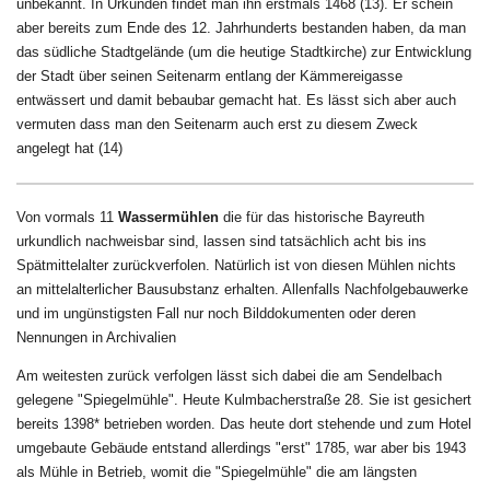
unbekannt. In Urkunden findet man ihn erstmals 1468
(13)
. Er schein
aber bereits zum Ende des 12. Jahrhunderts bestanden haben, da man
das südliche Stadtgelände (um die heutige Stadtkirche) zur Entwicklung
der Stadt über seinen Seitenarm entlang der Kämmereigasse
entwässert und damit bebaubar gemacht hat. Es lässt sich aber auch
vermuten dass man den Seitenarm auch erst zu diesem Zweck
angelegt hat
(14)
Von vormals 11
Wassermühlen
die für das historische Bayreuth
urkundlich nachweisbar sind, lassen sind tatsächlich acht bis ins
Spätmittelalter zurückverfolen. Natürlich ist von diesen Mühlen nichts
an mittelalterlicher Bausubstanz erhalten. Allenfalls Nachfolgebauwerke
und im ungünstigsten Fall nur noch Bilddokumenten oder deren
Nennungen in Archivalien
Am weitesten zurück verfolgen lässt sich dabei die am Sendelbach
gelegene "Spiegelmühle". Heute Kulmbacherstraße 28. Sie ist gesichert
bereits 1398* betrieben worden. Das heute dort stehende und zum Hotel
umgebaute Gebäude entstand allerdings "erst" 1785, war aber bis 1943
als Mühle in Betrieb, womit die "Spiegelmühle" die am längsten