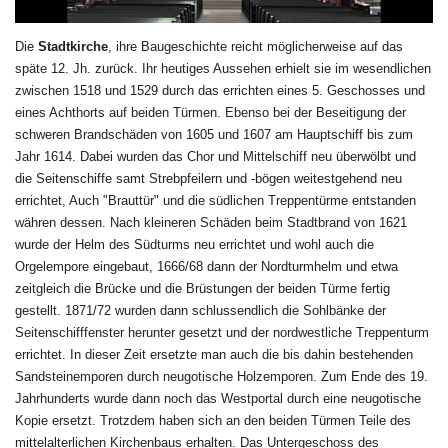
Die
Stadtkirche
, i
hre Baugeschichte reicht möglicherweise auf das
späte 12. Jh. zurück. Ihr heutiges Aussehen erhielt sie im wesendlichen
zwischen 1518 und 1529 durch das errichten eines 5. Geschosses und
eines Achthorts auf beiden Türmen. Ebenso bei der Beseitigung der
schweren Brandschäden von 1605 und 1607 am Hauptschiff bis zum
Jahr 1614. Dabei wurden das Chor und Mittelschiff neu überwölbt und
die Seitenschiffe samt Strebpfeilern und -bögen weitestgehend neu
errichtet, Auch "Brauttür" und die südlichen Treppentürme entstanden
währen dessen. Nach kleineren Schäden beim Stadtbrand von 1621
wurde der Helm des Südturms neu errichtet und wohl auch die
Orgelempore eingebaut, 1666/68 dann der Nordturmhelm und etwa
zeitgleich die Brücke und die Brüstungen der beiden Türme fertig
gestellt. 1871/72 wurden dann schlussendlich die Sohlbänke der
Seitenschifffenster herunter gesetzt und der nordwestliche Treppenturm
errichtet. In dieser Zeit ersetzte man auch die bis dahin bestehenden
Sandsteinemporen durch neugotische Holzemporen. Zum Ende des 19.
Jahrhunderts wurde dann noch das Westportal durch eine neugotische
Kopie ersetzt.
Trotzdem haben sich an den beiden Türmen Teile des
mittelalterlichen Kirchenbaus erhalten. Das Untergeschoss des