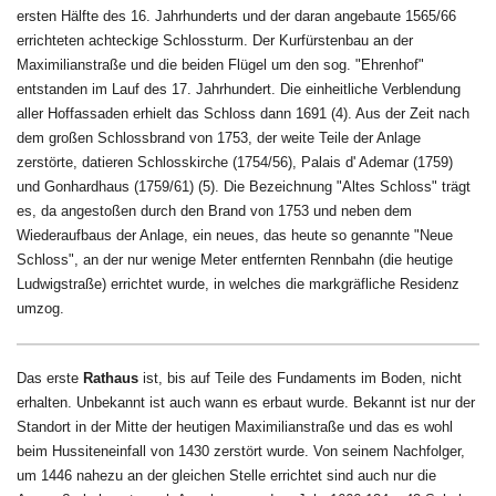
ersten Hälfte des 16. Jahrhunderts und der daran angebaute 1565/66
errichteten achteckige Schlossturm. Der Kurfürstenbau an der
Maximilianstraße und die beiden Flügel um den sog. "Ehrenhof"
entstanden im Lauf des 17. Jahrhundert. Die einheitliche Verblendung
aller Hoffassaden erhielt das Schloss dann 1691
(4)
. Aus der Zeit nach
dem großen Schlossbrand von 1753, der weite Teile der Anlage
zerstörte, datieren Schlosskirche (1754/56), Palais d' Ademar (1759)
und Gonhardhaus (1759/61)
(5)
.
Die Bezeichnung "Altes Schloss" trägt
es, da angestoßen durch den Brand von 1753 und neben dem
Wiederaufbaus der Anlage, ein neues, das heute so genannte "Neue
Schloss", an der nur wenige Meter entfernten Rennbahn (die heutige
Ludwigstraße) errichtet wurde, in welches die markgräfliche Residenz
umzog.
Das erste
Rathaus
ist, bis auf Teile des Fundaments im Boden, nicht
erhalten. U
nbekannt ist auch wann es erbaut wurde. Bekannt ist nur der
Standort in der Mitte der heutigen Maximilianstraße und das es wohl
beim Hussiteneinfall von 1430 zerstört wurde. Von seinem Nachfolger,
um 1446 nahezu an der gleichen Stelle errichtet sind auch nur die