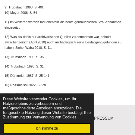
9) Trübsbach 1993, S. 40f.
10) Meyer 2006, S. 54
11) Im Weiteren werden hier ebenfalls die heute gebräuchlichen Straßennahmen
eingesetzt.
12) Was bis dahin nur archivarischen Quellen zu entnehmen war, scheint
zwischenzeitlich (April 2010) auch archäologisch seine Bestätigung gefunden zu
haben. Siehe: Waha 2010, S. 11.
13) Trübsbach 1993, S. 35
14) Trübsbach 1993, S. 31
15) Dämmrich 1987, S. 25-141
16) Rossmeissl 2022. S.228.
*Urkundliche Nennung.
Diese Website verwendet Cookies, um Ihr
Nutzererlebnis zu verbessern und
maßgeschneiderte Anzeigen anzuzeigen. Die
fortgesetzte Nutzung dieser Website bestätigt Ihre
Zustimmung zur Verwendung von Cookies.
BLOG
LINKS
SITEMAP
KONTAKT
IMPRESSUM
DATENSCHUTZ
© 2010 - 2026 Oliver Rausch - Alle Rechte
Ich stimme zu