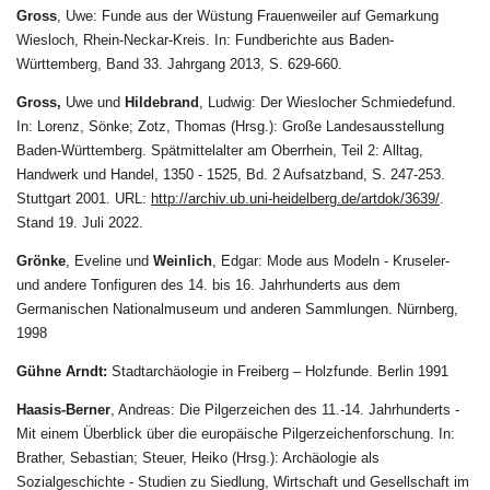
Gross
, Uwe: Funde aus der Wüstung Frauenweiler auf Gemarkung
Wiesloch, Rhein-Neckar-Kreis. In: Fundberichte aus Baden-
Württemberg, Band 33. Jahrgang 2013, S. 629-660.
Gross,
Uwe und
Hildebrand
, Ludwig: Der Wieslocher Schmiedefund.
In:
Lorenz, Sönke
;
Zotz, Thomas
(Hrsg.): Große Landesausstellung
Baden-Württemberg. Spätmittelalter am Oberrhein, Teil 2: Alltag,
Handwerk und Handel, 1350 - 1525, Bd. 2 Aufsatzband, S. 247-253.
Stuttgart 2001. URL:
http://archiv.ub.uni-heidelberg.de/artdok/3639/
.
Stand 19. Juli 2022.
Grönke
, Eveline und
Weinlich
, Edgar: Mode aus Modeln - Kruseler-
und andere Tonfiguren des 14. bis 16. Jahrhunderts aus dem
Germanischen Nationalmuseum und anderen Sammlungen. Nürnberg,
1998
Gühne Arndt:
Stadtarchäologie in Freiberg – Holzfunde. Berlin 1991
Haasis-Berner
, Andreas: Die Pilgerzeichen des 11.-14. Jahrhunderts -
Mit einem Überblick über die europäische Pilgerzeichenforschung. In:
Brather, Sebastian; Steuer, Heiko (Hrsg.): Archäologie als
Sozialgeschichte - Studien zu Siedlung, Wirtschaft und Gesellschaft im