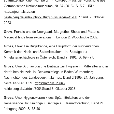
spätmittelalterlichen Nürnberg. In: KulturGut - aus der Forschung des
Germanischen Nationalmuseums, Nr. 37 (2013). S. 5-7. URL:
https://journals.ub.uni-
heidelberg.de/index.php/kulturgut/issue/view/1960
. Stand 5. Oktober
2023
Grew
,
Francis und de Neergaard, Margrethe: Shoes and Pattens.
Medieval finds from excavations in London 2. Woodbridge 2002.
Gross, Uwe
: Die Bügelkanne, eine Hauptform der süddeutschen
Keramik des Hoch- und Spätmittelalters. In: Beiträge zur
Mittelalterarchäologie in Österreich, Band 7, 1991, S. 69 - 77.
Gross
, Uwe: Archäologische Beiträge zur Hygiene im Mittelalter und in
der frühen Neuzeit. In: Denkmalpflege in Baden-Württemberg -
Nachrichten des Landesdenkmalamtes, Band 3/1995, 24. Jahrgang.
Seite 137-143.
URL:
https://archiv.ub.uni-
heidelberg.de/artdok/690/
.Stand 3. Oktober 2023.
Gross
, Uwe: Hygienekeramik des Spätmittelalters und der
Renaissance. In: Kraichgau. Beiträge zu Heimatforschung, Band 21.
Jahrgang 2009, S. 35-40.