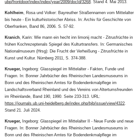
ubp/frontdoor/index/index/year/2009/docId/3268
. Stand 4. Mai 2013.
Kohlheim
, Rosa und Volker: Bayreuther Straßennamen vom Mittelalter
bis heute - Ein kulturhistorischer Abriss. In: Archiv für Geschichte von
Oberfranken, Band 86, 2006. S. 57-92.
Kranich
, Karin: Wie mann ein hecht inn limonij macht - Zitrusfrüchte in
frühen Kochrezeptenals Spiegel des Kulturtransfers. In: Germanisches
Nationalmuseum (Hrsg): Die Frucht der Verheißung - Zitrusfrüchte in
Kunst und Kultur. Nürnberg 2011, S. 374-388.
Krueger,
Ingeborg: Glasspiegel im Mittelalter - Fakten, Funde und
Fragen. In: Bonner Jahrbücher des Rheinischen Landesmuseums in
Bonn und des Rheinischen Amtes für Bodendenkmalpflege im
Landschaftsverband Rheinland und des Vereins von Altertumsfreunden
im Rheinlande, Band 190, 1990. Seite 233-313. URL:
https://journals.ub.uni-heidelberg.de/index.php/bjb/issue/view/4322
.
Stand 21. Juli 2024.
Krueger,
Ingeborg: Glasspiegel im Mittelalter II - Neue Funde und neue
Fragen. In: Bonner Jahrbücher des Rheinischen Landesmuseums in
Bonn und des Rheinischen Amtes für Bodendenkmalpflege im