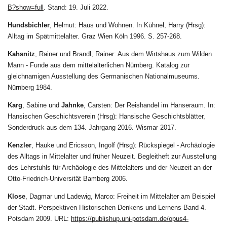
B?show=full
. Stand: 19. Juli 2022.
Hundsbichler
, Helmut: Haus und Wohnen. In Kühnel, Harry (Hrsg):
Alltag im Spätmittelalter. Graz Wien Köln 1996. S. 257-268.
Kahsnitz
, Rainer und Brandl, Rainer: Aus dem Wirtshaus zum Wilden
Mann - Funde aus dem mittelalterlichen Nürnberg. Katalog zur
gleichnamigen Ausstellung des Germanischen Nationalmuseums.
Nürnberg 1984.
Karg
, Sabine und
Jahnke
, Carsten: Der Reishandel im Hanseraum. In:
Hansischen Geschichtsverein (Hrsg): Hansische Geschichtsblätter,
Sonderdruck aus dem 134. Jahrgang 2016. Wismar 2017.
Kenzler
, Hauke und Ericsson, Ingolf (Hrsg): Rückspiegel - Archäologie
des Alltags in Mittelalter und früher Neuzeit. Begleitheft zur Ausstellung
des Lehrstuhls für Archäologie des Mittelalters und der Neuzeit an der
Otto-Friedrich-Universität Bamberg 2006.
Klose
, Dagmar und Ladewig, Marco: Freiheit im Mittelalter am Beispiel
der Stadt. Perspektiven Historischen Denkens und Lernens Band 4.
Potsdam 2009. URL:
https://publishup.uni-potsdam.de/opus4-