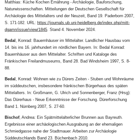
Matthias: Küche Kochen Ernährung - Archäologie, Bauforschung,
Naturwissenschaften. Mitteilungen der Deutschen Gesellschaft für
Archäologie des Mittelalters und der Neuzeit, Band 19. Paderborn 2007,
S. 171-182. URL:
https://journals.ub.uni-heidelberg.de/index.php/mitt-
dgamn/issue/view/1845
. Stand 4. November 2024.
Bedal
,
Konrad: Bauernhäuser im Mittelalter. Landlicher Hausbau vom
14. bis ins 16. jahrhundert im nördlichen Bayern. In: Bedal Konrad:
Bauernhäuser aus dem Mittelalter. Schriften und Kataloge des
Fränkischen Freilandmuseums, Band 28. Bad Windsheim 1997, S. 8-
88.
Bedal
, Konrad: Wohnen wie zu Dürers Zeiten - Stuben und Wohnräume
im süddeutschen, insbesondere fränkischen Bürgerhaus des späten
Mittelalters. In: Großmann, G. Ulrich und Sonnenberger, Franz (Hrsg):
Das Dürerhaus - Neue Erkenntnisse der Forschung. Dürerforschung
Band 1. Nürnberg 2007, S. 27-60.
Bischof
, Andrea: Ein Spätmittelalterlicher Brunnen aus Bayreuth.
Ergebnisse einer archäologischen Ausgrabung an der ehemaligen
Schmiedgasse nahe der Stadtmauer. Arbeiten zur Archäologie
Süddeutschlands Band 23. Büchenbach 2010.