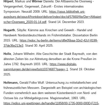
Hilpert
, Markus und
Wörner
Daniela: Der Altbaierische Oxenweg -
Vergangenheit, Gegenwart, Zukunft - Erstes internationales
Symposium. Neusäß 2009. URL:
https://opus.bibliothek.uni-
augsburg.de/opus4/frontdoor/deliver/index/docId/57660/file/Der+Altbaieri
sche+Oxenweg_2020-01-14.pdf
. Stand 14. Dezember 2023.
Hogarth
, Sibylle: Kämme aus Knochen und Geweih - Handel und
Handwerk Nordostdeutschlands im Frühmittelalter. Dissertation Berlin
2015. URL:
https://edoc.hu-berlin.de/items/d8e05baa-32e2-42cf-8199-
37de36e213e3
. Stand 30. April 2025.
Holle
, Johann Wilhelm: Alte Geschichte der Stadt Bayreuth, von den
ältesten Zeiten bis zur Abtretung derselben an die Krone Preußen im
Jahre 1792. Bayreuth 1833. URL:
https://www.digitale-
sammlungen.de/de/view/bsb10374687?page=,1
. Stand 19. Oktober
2025.
Holtmann
,
Gerald Folke Wulf: Untersuchung zu mittelalterlichen und
frühneuzeitlichen Messern. Dargestellt am Beispiel von archäologischen
Funden vornehmlich aus dem weiteren Küstenbereich von Nord- und
Ostsee bis zur Mittelgebirgszone. Magisterarbeit, 1993. URL:
https://ediss.uni-goettingen.de/handle/11858/00-1735-0000-000D-F215-