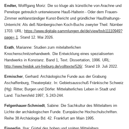
Endter,
Wolffgang Moriz: Die so kluge als künstliche von Arachne und
Penelope getreulich unterwiesene Hauß-Halterin - Oder dem Frauen-
Zimmer wohlanständiger Kunst-Bericht und gründlicher Haußhaltungs-
Unterricht: Als deß Nürnbergischen Koch-Buchs zweyter Theil. Nürnber
1703. URL:
https://www.digitale-sammlungen.de/de/view/bsb11110949?
page=,1
. Stand 12. Mai 2026.
Erath
,
Marianne: Studien zum mitelalterlichen
Knochenschnitzerhandwerk. Die Entwicklung eines spezialiserten
Handwerks in Konstanz. Band 1, Text. Dissertation, 1996. URL:
http://www.freidok.uni-freiburg.de/volltexte/526/
. Stand 19. Juli 2022.
Ermischer
,
Gerhard: Archäologische Funde aus der Grabung
Aschaffenburg, Theaterplatz. In: Gebietsausschuß Fränkische Schweiz
(Hg): Ritter, Burgen und Dörfer. Mittelalterliches Leben in Stadt und
Land. Tüchersfeld 1997, S.243-244.
Felgenhauer-Schmiedt
,
Sabine: Die Sachkultur des Mittelalters im
Lichte der archäologischen Funde. Europäische Hochschulschriften.
Reihe 38 Archäologie Bd. 42. Frankfurt am Main 1995.
Fingerlin
,
Ilse: Gürtel des hohen und späten Mittelalters.