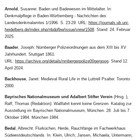
Arnold
, Susanne: Baden und Badewesen im Mittelalter. In:
Denkmalpflege in Baden-Württemberg - Nachrichten des
Landesdenkmalamtes 1/1996. S. 23-29. URL:
https://journals.ub.uni-
heidelberg.de/index.php/nbdpfbw/issue/view/1508
. Stand: 24. Februar
2025.
Baader
, Joseph: Nürnberger Polizeiordnungen aus dem XIII bis XV
Jahrhundert. Stuttgart 1861.
URL:
https://archive.org/details/nrnbergerpolize00gergoog
. Stand 12.
April 2024.
Backhouse
,
Janet: Medieval Rural Life in the Luttrell Psalter. Toronto
2000.
Bayrisches Nationalmuseum und Adalbert Stifter Verein
(Hrsg. ),
Raff, Thomas (Redaktion): Wallfahrt kennt keine Grenzen. Katalog zur
Ausstellung im Bayrischen Nationalmuseum, München. 28. Juli bis 7.
Oktober 1984. München 1984.
Bedal
, Albrecht: Flurküchen, Herde, Rauchfänge im Fachwerkhaus
Südwestdeutschlands. In: Klein, Ulrich; Jansen, Michaela; Untermann,