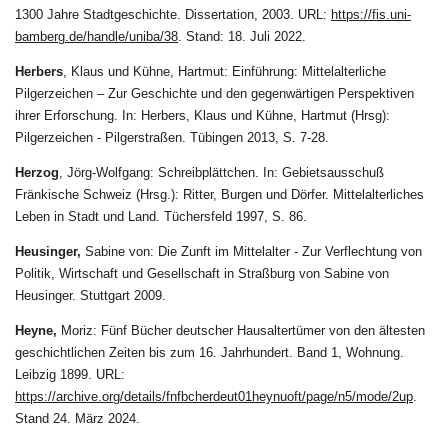
1300 Jahre Stadtgeschichte. Dissertation, 2003. URL:
https://fis.uni-
bamberg.de/handle/uniba/38
. Stand: 18. Juli 2022.
Herbers
, Klaus und Kühne, Hartmut: Einführung: Mittelalterliche
Pilgerzeichen – Zur Geschichte und den gegenwärtigen Perspektiven
ihrer Erforschung. In: Herbers, Klaus und Kühne, Hartmut (Hrsg):
Pilgerzeichen - Pilgerstraßen. Tübingen 2013, S. 7-28.
Herzog
,
Jörg-Wolfgang: Schreibplättchen. In: Gebietsausschuß
Fränkische Schweiz (Hrsg.): Ritter, Burgen und Dörfer. Mittelalterliches
Leben in Stadt und Land. Tüchersfeld 1997, S. 86.
Heusinger,
Sabine von: Die Zunft im Mittelalter - Zur Verflechtung von
Politik, Wirtschaft und Gesellschaft in Straßburg von Sabine von
Heusinger. Stuttgart 2009.
Heyne,
Moriz: Fünf Bücher deutscher Hausaltertümer von den ältesten
geschichtlichen Zeiten bis zum 16. Jahrhundert. Band 1, Wohnung.
Leibzig 1899. URL:
https://archive.org/details/fnfbcherdeut01heynuoft/page/n5/mode/2up
.
Stand 24. März 2024.