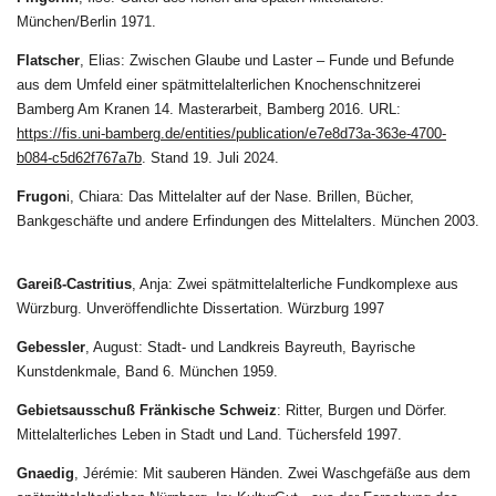
München/Berlin 1971.
Flatscher
, Elias: Zwischen Glaube und Laster – Funde und Befunde
aus dem Umfeld einer spätmittelalterlichen Knochenschnitzerei
Bamberg Am Kranen 14. Masterarbeit, Bamberg 2016. URL:
https://fis.uni-bamberg.de/entities/publication/e7e8d73a-363e-4700-
b084-c5d62f767a7b
. Stand 19. Juli 2024.
Frugon
i,
Chiara: Das Mittelalter auf der Nase. Brillen, Bücher,
Bankgeschäfte und andere Erfindungen des Mittelalters. München 2003.
Gareiß-Castritius
,
Anja: Zwei spätmittelalterliche Fundkomplexe aus
Würzburg. Unveröffendlichte Dissertation. Würzburg 1997
Gebessler
, August: Stadt- und Landkreis Bayreuth, Bayrische
Kunstdenkmale, Band 6. München 1959.
Gebietsausschuß Fränkische Schweiz
: Ritter, Burgen und Dörfer.
Mittelalterliches Leben in Stadt und Land. Tüchersfeld 1997.
Gnaedig
, Jérémie: Mit sauberen Händen. Zwei Waschgefäße aus dem