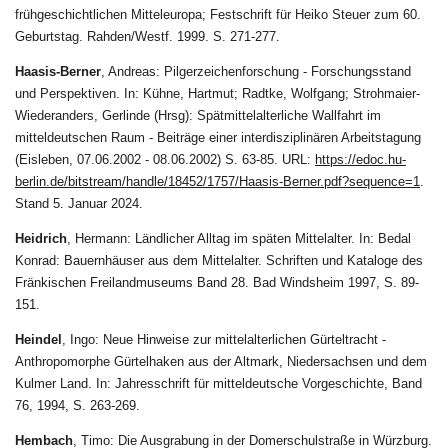
frühgeschichtlichen Mitteleuropa; Festschrift für Heiko Steuer zum 60.
Geburtstag. Rahden/Westf. 1999. S. 271-277.
Haasis-Berner
, Andreas: Pilgerzeichenforschung - Forschungsstand
und Perspektiven. In: Kühne, Hartmut; Radtke, Wolfgang; Strohmaier-
Wiederanders, Gerlinde (Hrsg): Spätmittelalterliche Wallfahrt im
mitteldeutschen Raum - Beiträge einer interdisziplinären Arbeitstagung
(Eisleben, 07.06.2002 - 08.06.2002) S. 63-85. URL:
https://edoc.hu-
berlin.de/bitstream/handle/18452/1757/Haasis-Berner.pdf?sequence=1
.
Stand 5. Januar 2024.
Heidrich
, Hermann: Ländlicher Alltag im späten Mittelalter. In: Bedal
Konrad: Bauernhäuser aus dem Mittelalter. Schriften und Kataloge des
Fränkischen Freilandmuseums Band 28. Bad Windsheim 1997, S. 89-
151.
Heindel
, Ingo: Neue Hinweise zur mittelalterlichen Gürteltracht -
Anthropomorphe Gürtelhaken aus der Altmark, Niedersachsen und dem
Kulmer Land. In: Jahresschrift für mitteldeutsche Vorgeschichte, Band
76, 1994, S. 263-269.
Hembach
,
Timo: Die Ausgrabung in der Domerschulstraße in Würzburg.