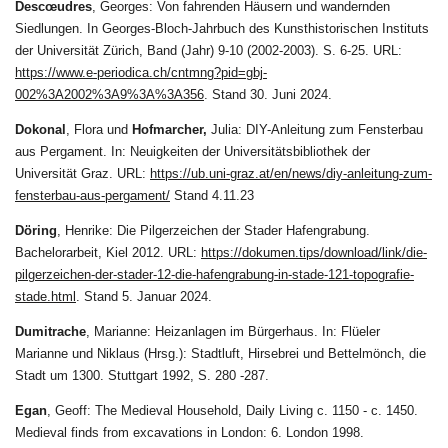
Descœudres
, Georges: Von fahrenden Häusern und wandernden
Siedlungen. In Georges-Bloch-Jahrbuch des Kunsthistorischen Instituts
der Universität Zürich, Band (Jahr) 9-10 (2002-2003). S. 6-25. URL:
https://www.e-periodica.ch/cntmng?pid=gbj-
002%3A2002%3A9%3A%3A356
. Stand 30. Juni 2024.
Dokonal
, Flora und
Hofmarcher,
Julia: DIY-Anleitung zum Fensterbau
aus Pergament. In: Neuigkeiten der Universitätsbibliothek der
Universität Graz. URL:
https://ub.uni-graz.at/en/news/diy-anleitung-zum-
fensterbau-aus-pergament/
Stand 4.11.23
Döring
, Henrike: Die Pilgerzeichen der Stader Hafengrabung.
Bachelorarbeit, Kiel 2012. URL:
https://dokumen.tips/download/link/die-
pilgerzeichen-der-stader-12-die-hafengrabung-in-stade-121-topografie-
stade.html
. Stand 5. Januar 2024.
Dumitrache
, Marianne: Heizanlagen im Bürgerhaus. In: Flüeler
Marianne und Niklaus (Hrsg.): Stadtluft, Hirsebrei und Bettelmönch, die
Stadt um 1300. Stuttgart 1992, S. 280 -287.
Egan
,
Geoff: The Medieval Household, Daily Living c. 1150 - c. 1450.
Medieval finds from excavations in London: 6. London 1998.