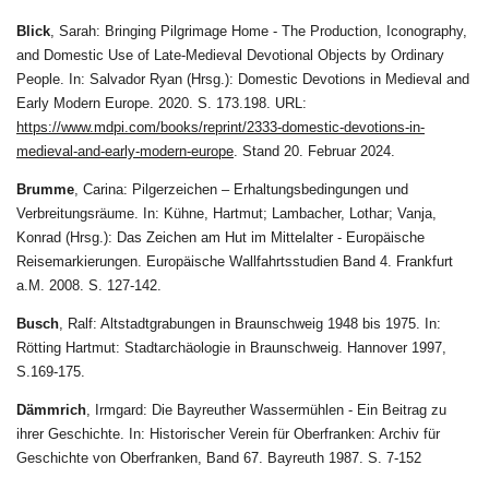
Blick
, Sarah: Bringing Pilgrimage Home - The Production, Iconography,
and Domestic Use of Late-Medieval Devotional Objects by Ordinary
People. In: Salvador Ryan (Hrsg.): Domestic Devotions in Medieval and
Early Modern Europe. 2020. S. 173.198. URL:
https://www.mdpi.com/books/reprint/2333-domestic-devotions-in-
medieval-and-early-modern-europe
. Stand 20. Februar 2024.
Brumme
, Carina: Pilgerzeichen – Erhaltungsbedingungen und
Verbreitungsräume. In: Kühne, Hartmut; Lambacher, Lothar; Vanja,
Konrad (Hrsg.): Das Zeichen am Hut im Mittelalter - Europäische
Reisemarkierungen. Europäische Wallfahrtsstudien Band 4. Frankfurt
a.M. 2008. S. 127-142.
Busch
, Ralf: Altstadtgrabungen in Braunschweig 1948 bis 1975. In:
Rötting Hartmut: Stadtarchäologie in Braunschweig. Hannover 1997,
S.169-175.
Dämmrich
, Irmgard: Die Bayreuther Wassermühlen - Ein Beitrag zu
ihrer Geschichte. In: Historischer Verein für Oberfranken: Archiv für
Geschichte von Oberfranken, Band 67. Bayreuth 1987. S. 7-152