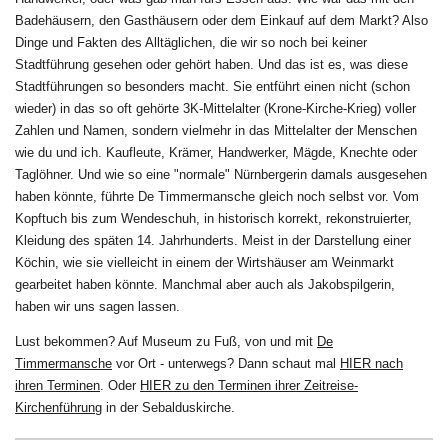
Badehäusern, den Gasthäusern oder dem Einkauf auf dem Markt? Also
Dinge und Fakten des Alltäglichen, die wir so noch bei keiner
Stadtführung gesehen oder gehört haben. Und das ist es, was diese
Stadtführungen so besonders macht. Sie entführt einen nicht (schon
wieder) in das so oft gehörte 3K-Mittelalter (Krone-Kirche-Krieg) voller
Zahlen und Namen, sondern vielmehr in das Mittelalter der Menschen
wie du und ich. Kaufleute, Krämer, Handwerker, Mägde, Knechte oder
Taglöhner. Und wie so eine "normale" Nürnbergerin damals ausgesehen
haben könnte, führte De Timmermansche gleich noch selbst vor. Vom
Kopftuch bis zum Wendeschuh, in historisch korrekt, rekonstruierter,
Kleidung des späten 14. Jahrhunderts. Meist in der Darstellung einer
Köchin, wie sie vielleicht in einem der Wirtshäuser am Weinmarkt
gearbeitet haben könnte. Manchmal aber auch als Jakobspilgerin,
haben wir uns sagen lassen.
Lust bekommen? Auf Museum zu Fuß, von und mit
De
Timmermansche
vor Ort - unterwegs? Dann schaut mal
HIER nach
ihren Terminen
. Oder
HIER zu den Terminen ihrer Zeitreise-
Kirchenführung
in der Sebalduskirche.