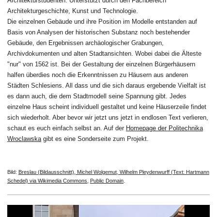
Architekturstudenten. Unterstützt durch den Fachbereich
Architekturgeschichte, Kunst und Technologie.
Die einzelnen Gebäude und ihre Position im Modelle entstanden auf
Basis von Analysen der historischen Substanz noch bestehender
Gebäude, den Ergebnissen archäologischer Grabungen,
Archivdokumenten und alten Stadtansichten. Wobei dabei die Älteste
"nur" von 1562 ist. Bei der Gestaltung der einzelnen Bürgerhäusern
halfen überdies noch die Erkenntnissen zu Häusern aus anderen
Städten Schlesiens. All dass und die sich daraus ergebende Vielfalt ist
es dann auch, die dem Stadtmodell seine Spannung gibt. Jedes
einzelne Haus scheint individuell gestaltet und keine Häuserzeile findet
sich wiederholt. Aber bevor wir jetzt uns jetzt in endlosen Text verlieren,
schaut es euch einfach selbst an. Auf der
Homepage der Politechnika
Wroclawska
gibt es eine Sonderseite zum Projekt.
Bild:
Breslau (Bildausschnitt), Michel Wolgemut, Wilhelm Pleydenwurff (Text: Hartmann
Schedel) via Wikimedia Commons
,
Public Domain
.