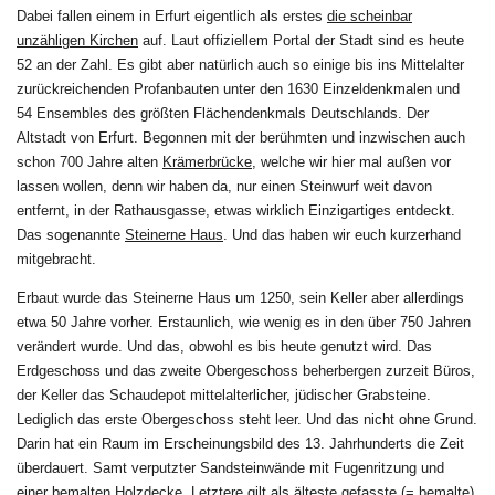
Dabei fallen einem in Erfurt eigentlich als erstes
die scheinbar
unzähligen Kirchen
auf. Laut offiziellem Portal der Stadt sind es heute
52 an der Zahl. Es gibt aber natürlich auch so einige bis ins Mittelalter
zurückreichenden Profanbauten unter den 1630 Einzeldenkmalen und
54 Ensembles des größten Flächendenkmals Deutschlands. Der
Altstadt von Erfurt. Begonnen mit der berühmten und inzwischen auch
schon 700 Jahre alten
Krämerbrücke
, welche wir hier mal außen vor
lassen wollen, denn wir haben da, nur einen Steinwurf weit davon
entfernt, in der Rathausgasse, etwas wirklich Einzigartiges entdeckt.
Das sogenannte
Steinerne Haus
. Und das haben wir euch kurzerhand
mitgebracht.
Erbaut wurde das Steinerne Haus um 1250, sein Keller aber allerdings
etwa 50 Jahre vorher. Erstaunlich, wie wenig es in den über 750 Jahren
verändert wurde. Und das, obwohl es bis heute genutzt wird. Das
Erdgeschoss und das zweite Obergeschoss beherbergen zurzeit Büros,
der Keller das Schaudepot mittelalterlicher, jüdischer Grabsteine.
Lediglich das erste Obergeschoss steht leer. Und das nicht ohne Grund.
Darin hat ein Raum im Erscheinungsbild des 13. Jahrhunderts die Zeit
überdauert. Samt verputzter Sandsteinwände mit Fugenritzung und
einer bemalten Holzdecke. Letztere gilt als älteste gefasste (= bemalte)