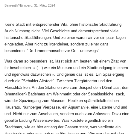
Bayreuth/Nürnberg, 31. März 2024
Keine Stadt mit entsprechender Vita, ohne historische Stadtführung.
Auch Nürnberg nicht. Viel Geschichte und dementsprechend viele
historische Stadtführungen. Und zu einer waren wir vor ein paar Tagen
eingeladen. Aber nicht zu irgendeiner, sondern zu einer ganz
besonderen. "De Timmermansche vor Ort - unterwegs".
Was daran so besonders ist, lässt sich am besten mit einem Zitat von
ihr beschreiben: « (…) wie ein Museum und ein Stadtrundgang in einem
und irgendwas dazwischen ». Und genau das ist es. Ein Spaziergang
durch die "Sebalder Altstadt". Zwischen Tiergärtnertor und den
Fleischbänken. An den Stationen wie zum Beispiel dem Dürerhaus, dem
(ehemaligen) Badehaus am Weinmarkt oder der Sebalduskiche, zack,
wird der Spaziergang zum Museum. Repliken spätmittelalterlichen
Hausrats. Nürnberger Vierpässe, ein Aquamanile, eine Laterne und und
und. Nicht nur zum Anschauen, sondern auch zum Anfassen. Dazu eine
geballte Ladung Wissenswertes. Was kostete eigentlich so ein
Stadthaus, wie es hier entlang der Gassen steht, was verdiente ein
Handwerker, oder was gab man fürs Essen aus. Wie war das mit den